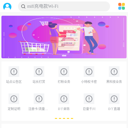
D低价不上榜
搜索
站点公告区
站长打赏
打粉业务
小特权卡密
黑科技业务
定制证明
注册卡/流量卡/设备
D丫邺务
巨量千川
D丫直譒
默认降序