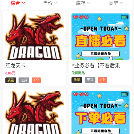
默认升序
综合
售价
库存
类型
红龙天卡
*业务必看【不看后果自负】
8.06元
免费商品
质量
无货
1个
质量
无货
1个