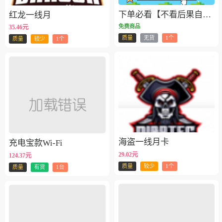
下单必看【不看后果自负】
红龙一线月
免费商品
35.46元
质量
无货
1个
质量
较少
1个
海盗一线月卡
充电宝款Wi-Fi
29.02元
124.37元
质量
较少
1个
质量
有货
1台